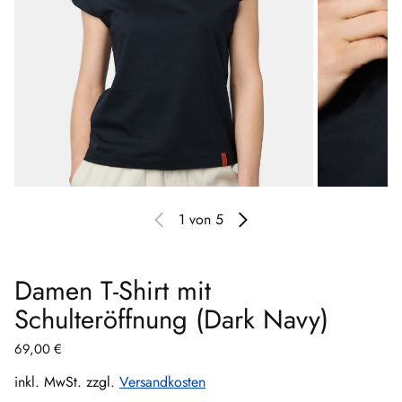
1
von 5
Damen T-Shirt mit
Schulteröffnung (Dark Navy)
Normaler Preis
69,00 €
inkl. MwSt. zzgl.
Versandkosten