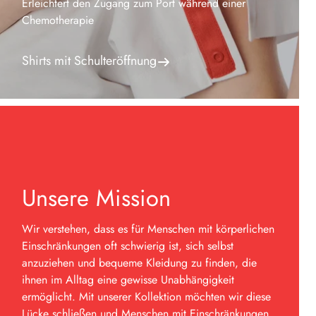
Erleichtert den Zugang zum Port während einer
Chemotherapie
Shirts mit Schulteröffnung
Unsere Mission
Wir verstehen, dass es für Menschen mit körperlichen
Einschränkungen oft schwierig ist, sich selbst
anzuziehen und bequeme Kleidung zu finden, die
ihnen im Alltag eine gewisse Unabhängigkeit
ermöglicht. Mit unserer Kollektion möchten wir diese
Lücke schließen und Menschen mit Einschränkungen,