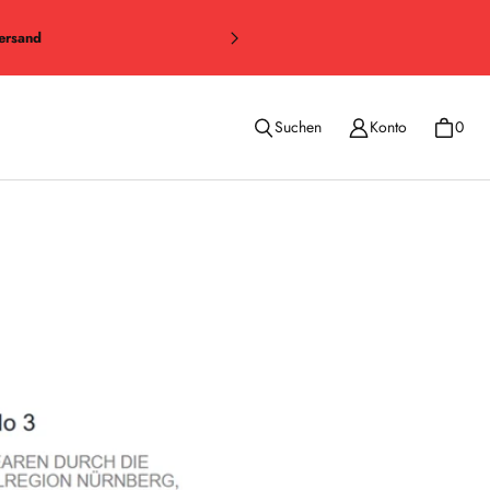
ersand
Suchen
Konto
0