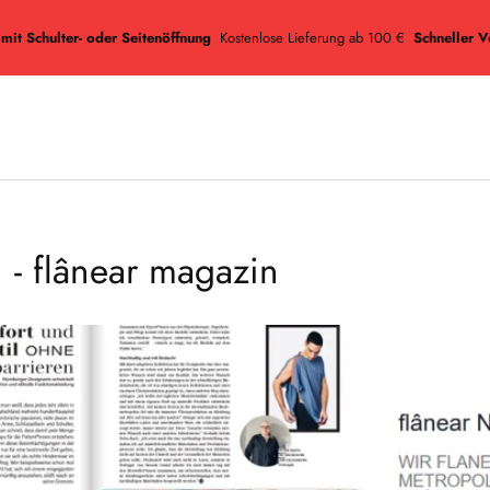
 mit Schulter- oder Seitenöffnung
Kostenlose Lieferung ab 100 €
Schneller V
 - flânear magazin